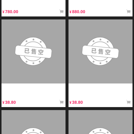
级 梵天丸夜色版
级 甲斐之虎_黑虎版
780.00
880.00
¥
¥
【现售】模寿先祖效应简约创意垫周
【现货】模寿先祖效应卫国公系列谷
边logo橡胶鼠标垫礼物办公桌面防
子周边旋转亚克力立牌学生潮玩桌面
滑垫
摆件
38.80
38.80
¥
¥