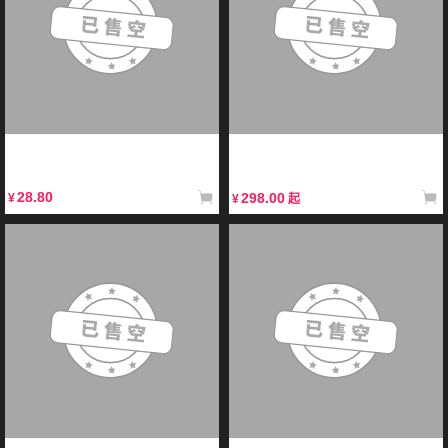
【现货】模寿周边系列切割垫PVC
【预售】模寿卓越级暴君猎狐犬第二
大号手工垫板桌面雕刻模型垫双面防
小队先祖效应国创机甲成品模型
割软垫
28.80
298.00
¥
¥
起