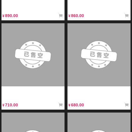
【展示】模寿至臻级卫国公先祖效应
【展示】MOSHOWTOYS 至臻级·
国创机甲合金骨架成品模型手办
武成侯全装备型 先祖效应 国创机甲
890.00
860.00
¥
¥
【展示】MOSHOWTOYS模寿 至臻
【展示】MOSHOWTOYS模寿 全新
级·梵天丸 合金成品模型 先祖效应
未拆封 先祖效应 至臻级 甲斐之虎
合金成品
710.00
680.00
¥
¥