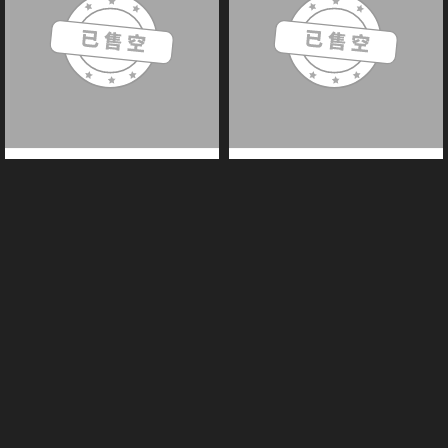
【展示】MOSHOWTOYS模寿 至臻
【展示】MOSHOWTOYS模寿湖中
级·湖中骑士 合金成品模型 先祖效应
骑士成品模型国创机甲限定版先祖效
国创机甲展示
应至臻级摆件男孩礼物 模寿 湖中
780.00
830.00
¥
¥