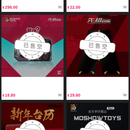
电器桌面摆件
物桌面摆件
298.00
22.00
¥
¥
【现售】模寿先祖效应卫国公系列周
【展示】模寿先祖效应卓越级甲斐之
边个性创意“就这”亚克力磁吸冰箱贴
虎周边披风手工制作绒布丝印包铁
18.80
29.80
¥
¥