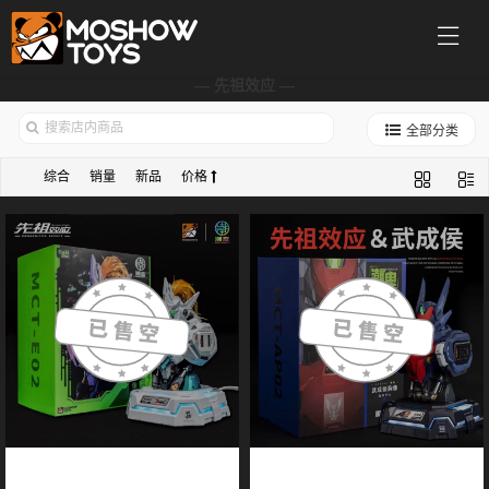
— 先祖效应 —
全部分类
综合
销量
新品
价格
【展示】模寿moshow湖中骑士胸像
【展示】模寿国创机甲先祖效应武成
32瓦充电中心手办模型国创机甲充
侯胸像氮化镓32瓦充电中心手办礼