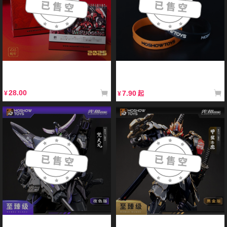
【展示】模寿先祖效应2025新年周
【现售】模寿官方先祖效应2025新
边漫画角色精致插画蛇年台历桌面摆
年周边胶己人硅胶潮流手环饰品腕带
件礼物
28.00
7.90
¥
¥
起
【展示】模寿MOSHOWTOYS 至臻
【展示】模寿MOSHOWTOYS 至臻