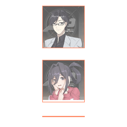
郑仲宇
司徒清