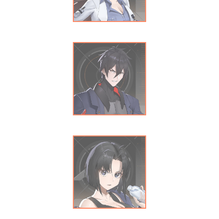
杜思颖
蒙显威
郑乐萱